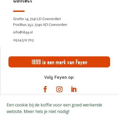
Grutto 14, 7741 LD Coevorden
Postbus 252, 7740 AD Coevorden
info@1899.nl
0524 512 703
1899 is een merk van Feyen
Volg Feyen op:
Een cookie bij de koffie voor een goed werkende
© Feyen 2026 | Alle rechten voorbehouden
website. Meer heb je niet nodig!
Algemene voorwaarden