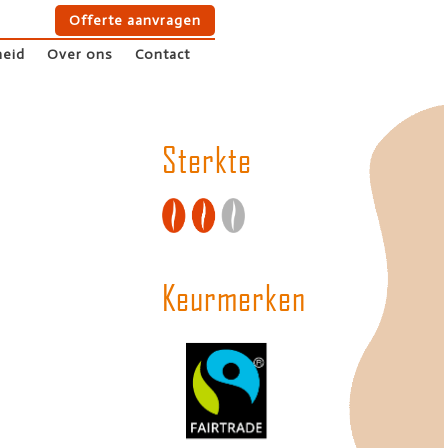
Offerte aanvragen
Offerte aanvragen
eid
Over ons
Contact
eid
Over ons
Contact
Sterkte
Keurmerken