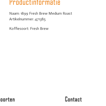
Productinformatie
Naam: 1899 Fresh Brew Medium Roast
Artikelnummer: 471385
Koffiesoort: Fresh Brew
Ingrediënten: 100% Arabica bonen
Afkomst: Laos, Peru en Salvador
Gewicht: 1 kg
Aantal kopjes per zak: 135
Leverancier: Rombouts
soorten
Contact