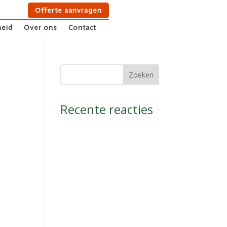
Offerte aanvragen
Offerte aanvragen
eid
Over ons
Contact
eid
Over ons
Contact
Recente reacties