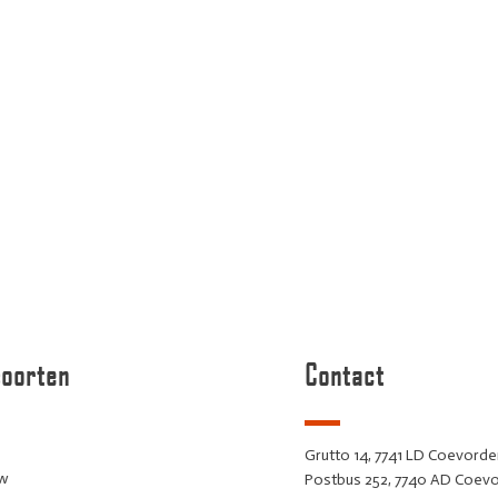
soorten
Contact
Grutto 14, 7741 LD Coevord
ew
Postbus 252, 7740 AD Coev