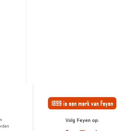
1899 is een merk van Feyen
en
Volg Feyen op:
orden